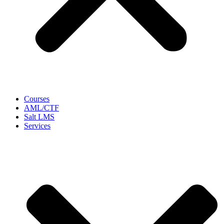
Courses
AML/CTF
Salt LMS
Services