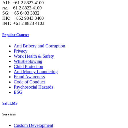
AU: +61 2 8823 4100
+61 2 8823 4100
NZ:
SG: +65 6403 3832
HK: +852 9843 3400
INT: +61 2 8823 4103
Popular Courses
Anti Bribery and Corruption
Privacy
Work Health & Safety
Whistleblowing
Child Protection
Anti Money Laundering
Fraud Awareness
Code of Conduct
Psychosocial Hazards
ESG
Salt LMS
Services
Custom Development