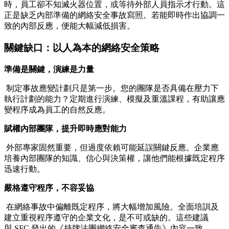
時，員工卻不知滅火器位置，或等待外部人員指示才行動。這
正是缺乏內部準備的網絡安全事故寫照。若能即時作出協調一
致的內部反應，便能大幅減低損害。
關鍵缺口：以人為本的網絡安全策略
準備是關鍵，演練是力量
制定事故應變計劃只是第一步。您的團隊是否具備在壓力下
執行計劃的能力？定期進行演練、模擬及重溫課程，有助讓應
變程序成為員工的自然反應。
賦權內部團隊，提升即時應對能力
外部專家固然重要，但過度依賴可能延誤關鍵反應。企業應
培養內部團隊的知識、信心與決策權，讓他們能根據既定程序
迅速行動。
嚴格遵守程序，不容妥協
在網絡事故中偏離既定程序，將大幅增加風險。全面培訓及
建立重視程序遵守的企業文化，是不可或缺的。這些建議
與
SFC
發出的《持牌法團網絡安全審查通告》內容一致
。